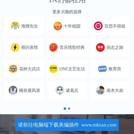
更多大咖的选择
海狸先生
十年校园
百思不得姐
萌闪表情
音乐情歌经典
杂志之旅
花样大武汉
ONE文艺生活
教育营
睡前避风港
诸葛兵
南木大叔
请前往电脑端下载美编插件 www.mbian.com